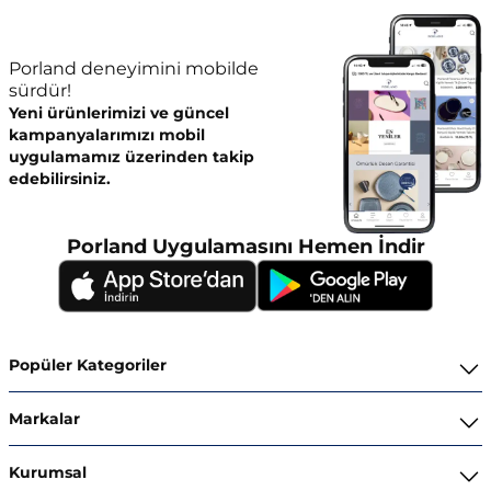
Porland deneyimini mobilde
sürdür!
Yeni ürünlerimizi ve güncel
kampanyalarımızı mobil
uygulamamız üzerinden takip
edebilirsiniz.
Porland Uygulamasını Hemen İndir
Popüler Kategoriler
Yemek Takımları
Markalar
Kahvaltı ve İkram Takımları
Porland
Kurumsal