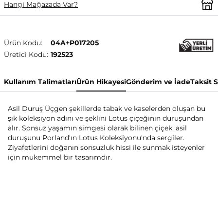
Hangi Mağazada Var?
Ürün Kodu:
04A+P017205
Üretici Kodu:
192523
Kullanım Talimatları
Ürün Hikayesi
Gönderim ve İade
Taksit 
Asil Duruş Üçgen şekillerde tabak ve kaselerden oluşan bu
şık koleksiyon adını ve şeklini Lotus çiçeğinin duruşundan
alır. Sonsuz yaşamın simgesi olarak bilinen çiçek, asil
duruşunu Porland'ın Lotus Koleksiyonu'nda sergiler.
Ziyafetlerini doğanın sonsuzluk hissi ile sunmak isteyenler
için mükemmel bir tasarımdır.