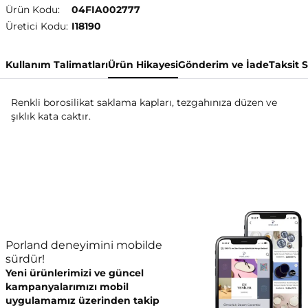
Ürün Kodu:
04FIA002777
Üretici Kodu:
I18190
Kullanım Talimatları
Ürün Hikayesi
Gönderim ve İade
Taksit 
Renkli borosilikat saklama kapları, tezgahınıza düzen ve
şıklık kata caktır.
Porland deneyimini mobilde
sürdür!
Yeni ürünlerimizi ve güncel
kampanyalarımızı mobil
uygulamamız üzerinden takip