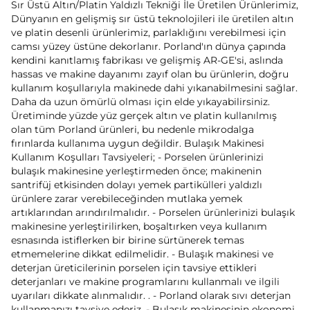
Sır Üstü Altın/Platin Yaldızlı Tekniği İle Üretilen Ürünlerimiz,
Dünyanın en gelişmiş sır üstü teknolojileri ile üretilen altın
ve platin desenli ürünlerimiz, parlaklığını verebilmesi için
camsı yüzey üstüne dekorlanır. Porland'ın dünya çapında
kendini kanıtlamış fabrikası ve gelişmiş AR-GE'si, aslında
hassas ve makine dayanımı zayıf olan bu ürünlerin, doğru
kullanım koşullarıyla makinede dahi yıkanabilmesini sağlar.
Daha da uzun ömürlü olması için elde yıkayabilirsiniz.
Üretiminde yüzde yüz gerçek altın ve platin kullanılmış
olan tüm Porland ürünleri, bu nedenle mikrodalga
fırınlarda kullanıma uygun değildir. Bulaşık Makinesi
Kullanım Koşulları Tavsiyeleri; - Porselen ürünlerinizi
bulaşık makinesine yerleştirmeden önce; makinenin
santrifüj etkisinden dolayı yemek partikülleri yaldızlı
ürünlere zarar verebileceğinden mutlaka yemek
artıklarından arındırılmalıdır. - Porselen ürünlerinizi bulaşık
makinesine yerleştirilirken, boşaltırken veya kullanım
esnasında istiflerken bir birine sürtünerek temas
etmemelerine dikkat edilmelidir. - Bulaşık makinesi ve
deterjan üreticilerinin porselen için tavsiye ettikleri
deterjanları ve makine programlarını kullanmalı ve ilgili
uyarıları dikkate alınmalıdır. . - Porland olarak sıvı deterjan
kullanmanızı tavsiye ederiz. - Bulaşık makinesinin ekonomi