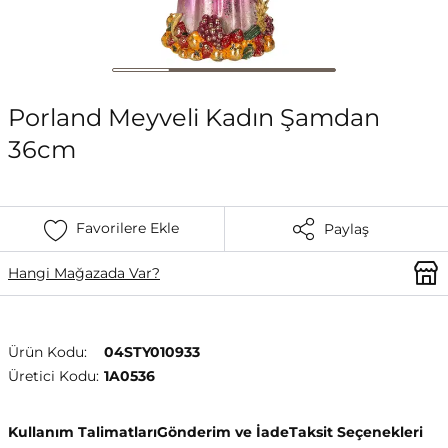
Porland Meyveli Kadın Şamdan
36cm
Favorilere Ekle
Paylaş
Hangi Mağazada Var?
Ürün Kodu:
04STY010933
Üretici Kodu:
1A0536
Kullanım Talimatları
Gönderim ve İade
Taksit Seçenekleri