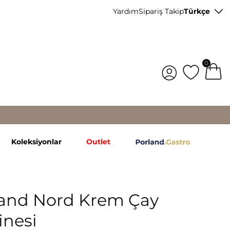
Yardım
Sipariş Takip
Türkçe
0
Koleksiyonlar
Outlet
land Nord Krem Çay
nesi