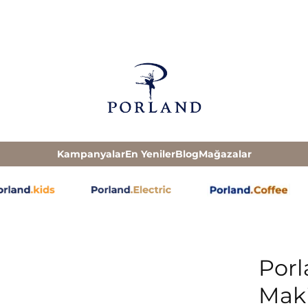
Kampanyalar
En Yeniler
Blog
Mağazalar
Por
Maki