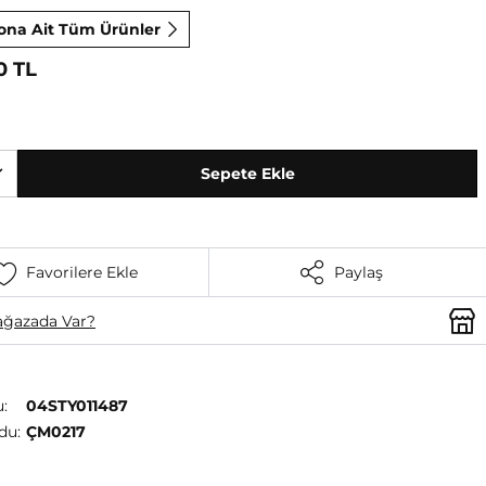
ona Ait Tüm Ürünler
0 TL
Sepete Ekle
Favorilere Ekle
Paylaş
ğazada Var?
:
04STY011487
du:
ÇM0217