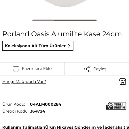
Porland Oasis Alumilite Kase 24cm
Koleksiyona Ait Tüm Ürünler
Favorilere Ekle
Paylaş
Hangi Mağazada Var?
Ürün Kodu:
04ALM000284
Üretici Kodu:
364724
Kullanım Talimatları
Ürün Hikayesi
Gönderim ve İade
Taksit 