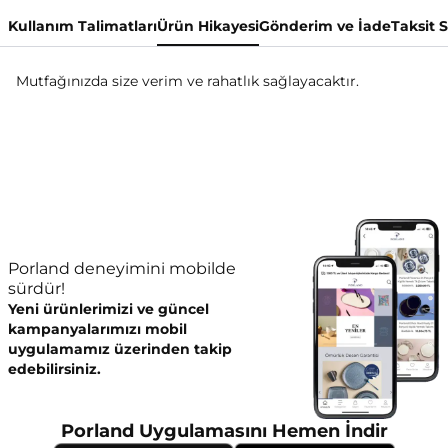
Kullanım Talimatları
Ürün Hikayesi
Gönderim ve İade
Taksit 
Mutfağınızda size verim ve rahatlık sağlayacaktır.
Porland deneyimini mobilde
sürdür!
Yeni ürünlerimizi ve güncel
kampanyalarımızı mobil
uygulamamız üzerinden takip
edebilirsiniz.
Porland Uygulamasını Hemen İndir