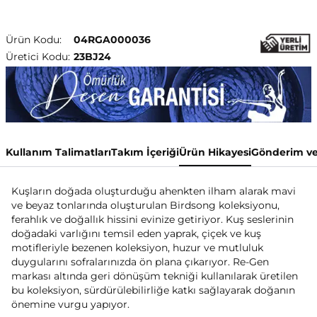
Ürün Kodu:
04RGA000036
Üretici Kodu:
23BJ24
Kullanım Talimatları
Takım İçeriği
Ürün Hikayesi
Gönderim ve
Kuşların doğada oluşturduğu ahenkten ilham alarak mavi
ve beyaz tonlarında oluşturulan Birdsong koleksiyonu,
ferahlık ve doğallık hissini evinize getiriyor. Kuş seslerinin
doğadaki varlığını temsil eden yaprak, çiçek ve kuş
motifleriyle bezenen koleksiyon, huzur ve mutluluk
duygularını sofralarınızda ön plana çıkarıyor. Re-Gen
markası altında geri dönüşüm tekniği kullanılarak üretilen
bu koleksiyon, sürdürülebilirliğe katkı sağlayarak doğanın
önemine vurgu yapıyor.