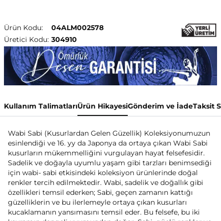
Ürün Kodu:
04ALM002578
Üretici Kodu:
304910
Kullanım Talimatları
Ürün Hikayesi
Gönderim ve İade
Taksit 
Wabi Sabi (Kusurlardan Gelen Güzellik) Koleksiyonumuzun
esinlendiği ve 16. yy da Japonya da ortaya çıkan Wabi Sabi
kusurların mükemmelliğini vurgulayan hayat felsefesidir.
Sadelik ve doğayla uyumlu yaşam gibi tarzları benimsediği
için wabi- sabi etkisindeki koleksiyon ürünlerinde doğal
renkler tercih edilmektedir. Wabi, sadelik ve doğallık gibi
özellikleri temsil ederken; Sabi, geçen zamanın kattığı
güzelliklerin ve bu ilerlemeyle ortaya çıkan kusurları
kucaklamanın yansımasını temsil eder. Bu felsefe, bu iki