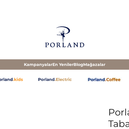
Kampanyalar
En Yeniler
Blog
Mağazalar
Porl
Tab