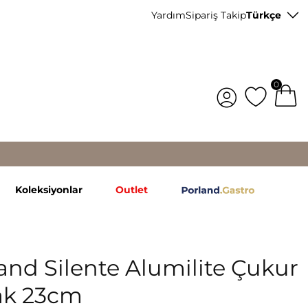
Yardım
Sipariş Takip
Türkçe
0
Koleksiyonlar
Outlet
and Silente Alumilite Çukur
ak 23cm