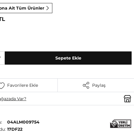
ona Ait Tüm Ürünler
TL
Sepete Ekle
Favorilere Ekle
Paylaş
ğazada Var?
:
04ALM009754
du:
17DF22