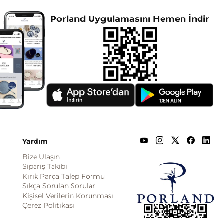
Porland Uygulamasını Hemen İndir
Yardım
Bize Ulaşın
Sipariş Takibi
Kırık Parça Talep Formu
Sıkça Sorulan Sorular
Kişisel Verilerin Korunması
Çerez Politikası