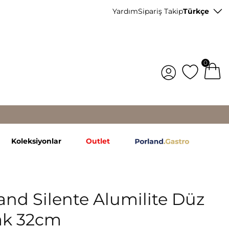
Yardım
Sipariş Takip
Türkçe
0
Koleksiyonlar
Outlet
and Silente Alumilite Düz
ak 32cm