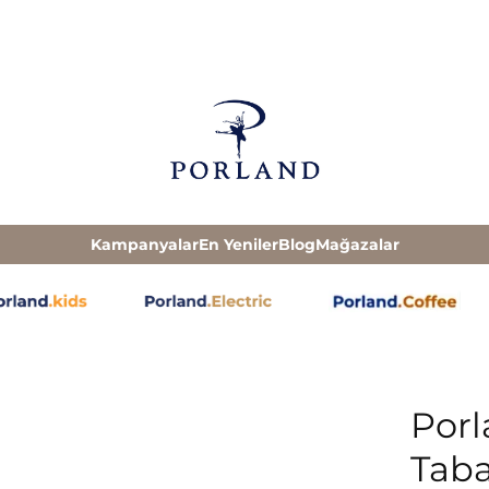
Kampanyalar
En Yeniler
Blog
Mağazalar
Porl
Tab