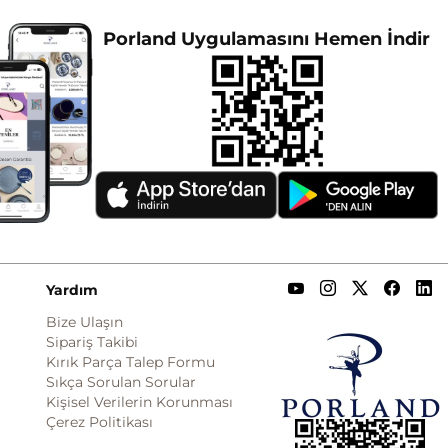
Porland Uygulamasını Hemen İndir
Yardım
Bize Ulaşın
Sipariş Takibi
Kırık Parça Talep Formu
Sıkça Sorulan Sorular
Kişisel Verilerin Korunması
Çerez Politikası