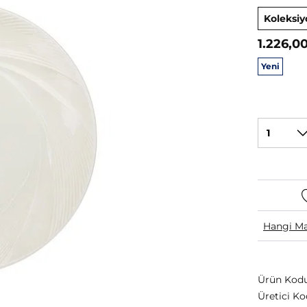
Koleksiy
1.226,0
Yeni
1
Hangi Ma
Ürün Kodu
Üretici Ko