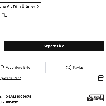
ona Ait Tüm Ürünler
0 TL
Sepete Ekle
Favorilere Ekle
Paylaş
ğazada Var?
:
04ALM009878
du:
18DF32