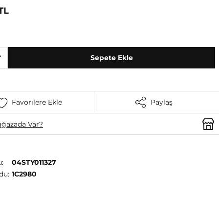
TL
Sepete Ekle
Favorilere Ekle
Paylaş
ğazada Var?
:
04STY011327
du:
1C2980