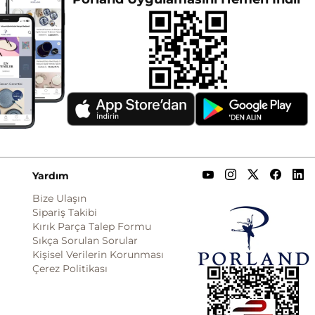
Yardım
Bize Ulaşın
Sipariş Takibi
Kırık Parça Talep Formu
Sıkça Sorulan Sorular
Kişisel Verilerin Korunması
Çerez Politikası