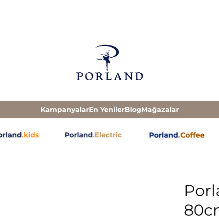
Kampanyalar
En Yeniler
Blog
Mağazalar
Porl
80c