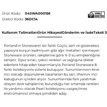
Ürün Kodu:
04SWA000156
Üretici Kodu:
36DC14
Kullanım Talimatları
Ürün Hikayesi
Gönderim ve İade
Taksit 
Porland'ın Stoneware'i bir farklı Güçlü, sert ve gözeneksiz
yapısıyla kurşun kadmiyum gibi ağır metalleri içermeyen
Stoneware ürünleri, rakiplerine göre % 0 su emişkenliğine
sahiptir. Eşsiz sırları, çekici renkleri ve sağlığına dikkat
edenlere hitap eden tasarımlarıyla Porland Stoneware 8
farklı koleksiyonla sizlerle buluşuyor. Sunumlarınızın birer
inci olacağı düşünülerek tasarlanan bu seri, ilhamını inci
kabuğunun içinden alıyor. Sunumlarında fark yaratmak
isteyen zevk sahiplerine, bulunduğu her ortamda renkleri
ile yardımcı olacak Pearl koleksiyonu vazgeçilmez
enstrümanınız olmaya şimdiden aday.