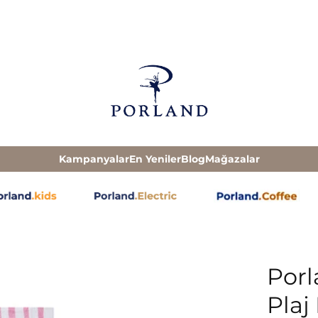
Kampanyalar
En Yeniler
Blog
Mağazalar
Por
Plaj