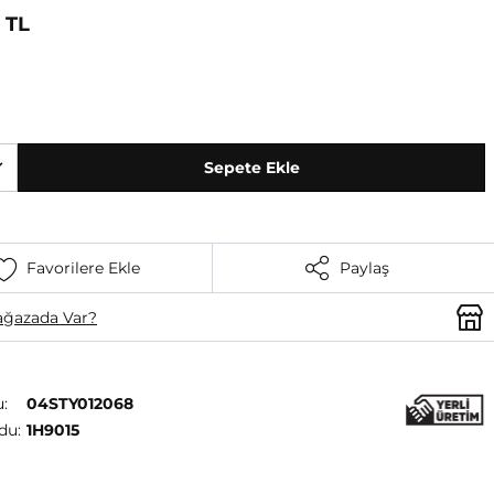
 TL
Sepete Ekle
Favorilere Ekle
Paylaş
ğazada Var?
:
04STY012068
du:
1H9015