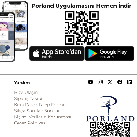
Porland Uygulamasını Hemen İndir
Yardım
Bize Ulaşın
Sipariş Takibi
Kırık Parça Talep Formu
Sıkça Sorulan Sorular
Kişisel Verilerin Korunması
Çerez Politikası