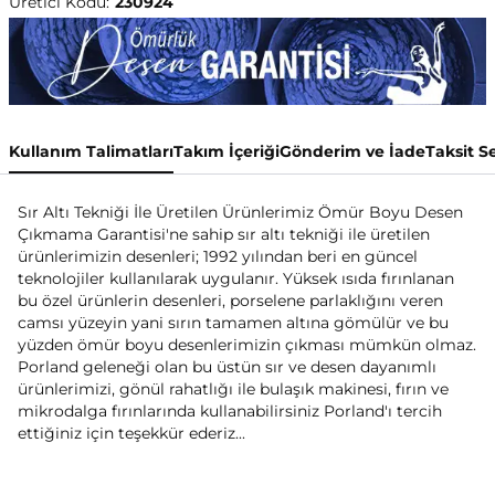
Üretici Kodu:
230924
Kullanım Talimatları
Takım İçeriği
Gönderim ve İade
Taksit S
Sır Altı Tekniği İle Üretilen Ürünlerimiz Ömür Boyu Desen
Çıkmama Garantisi'ne sahip sır altı tekniği ile üretilen
ürünlerimizin desenleri; 1992 yılından beri en güncel
teknolojiler kullanılarak uygulanır. Yüksek ısıda fırınlanan
bu özel ürünlerin desenleri, porselene parlaklığını veren
camsı yüzeyin yani sırın tamamen altına gömülür ve bu
yüzden ömür boyu desenlerimizin çıkması mümkün olmaz.
Porland geleneği olan bu üstün sır ve desen dayanımlı
ürünlerimizi, gönül rahatlığı ile bulaşık makinesi, fırın ve
mikrodalga fırınlarında kullanabilirsiniz Porland'ı tercih
ettiğiniz için teşekkür ederiz...