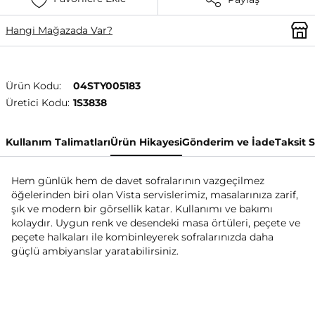
Hangi Mağazada Var?
Ürün Kodu:
04STY005183
Üretici Kodu:
1S3838
Kullanım Talimatları
Ürün Hikayesi
Gönderim ve İade
Taksit 
Hem günlük hem de davet sofralarının vazgeçilmez
öğelerinden biri olan Vista servislerimiz, masalarınıza zarif,
şık ve modern bir görsellik katar. Kullanımı ve bakımı
kolaydır. Uygun renk ve desendeki masa örtüleri, peçete ve
peçete halkaları ile kombinleyerek sofralarınızda daha
güçlü ambiyanslar yaratabilirsiniz.