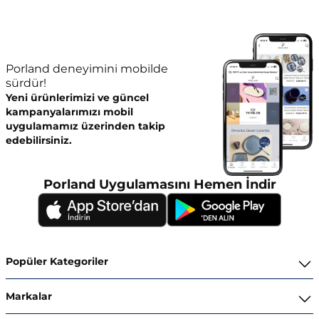
Porland deneyimini mobilde
sürdür!
Yeni ürünlerimizi ve güncel
kampanyalarımızı mobil
uygulamamız üzerinden takip
edebilirsiniz.
Porland Uygulamasını Hemen İndir
Popüler Kategoriler
Yemek Takımları
Markalar
Kahvaltı ve İkram Takımları