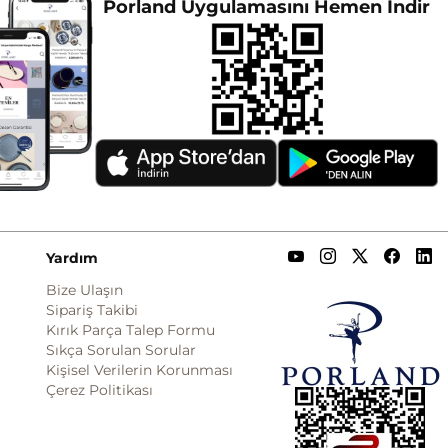
Porland Uygulamasını Hemen İndir
Yardım
Bize Ulaşın
Sipariş Takibi
Kırık Parça Talep Formu
Sıkça Sorulan Sorular
Kişisel Verilerin Korunması
Çerez Politikası