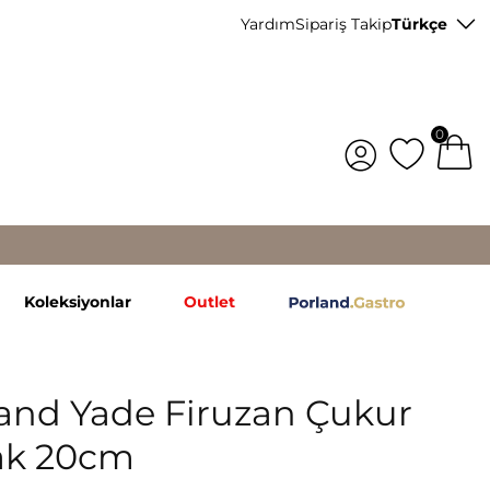
Yardım
Sipariş Takip
Türkçe
0
Koleksiyonlar
Outlet
and Yade Firuzan Çukur
ak 20cm