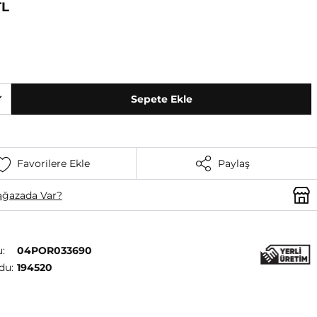
TL
Sepete Ekle
Favorilere Ekle
Paylaş
ğazada Var?
:
04POR033690
du:
194520