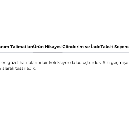
anım Talimatları
Ürün Hikayesi
Gönderim ve İade
Taksit Seçene
 en güzel hatıralarını bir koleksiyonda buluşturduk. Sizi geçmiş
alarak tasarladık.