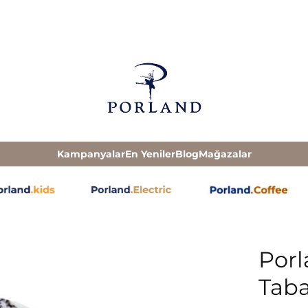
Kampanyalar
En Yeniler
Blog
Mağazalar
Porl
Tab