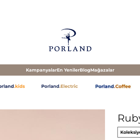
Kampanyalar
En Yeniler
Blog
Mağazalar
Ruby
Koleksiy