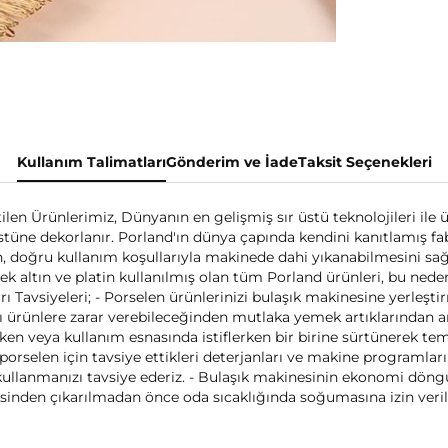
Kullanım Talimatları
Gönderim ve İade
Taksit Seçenekleri
etilen Ürünlerimiz, Dünyanın en gelişmiş sır üstü teknolojileri ile ü
stüne dekorlanır. Porland'ın dünya çapında kendini kanıtlamış fab
n, doğru kullanım koşullarıyla makinede dahi yıkanabilmesini sa
çek altın ve platin kullanılmış olan tüm Porland ürünleri, bu ned
rı Tavsiyeleri; - Porselen ürünlerinizi bulaşık makinesine yerleş
lı ürünlere zarar verebileceğinden mutlaka yemek artıklarından arı
ırken veya kullanım esnasında istiflerken bir birine sürtünerek te
porselen için tavsiye ettikleri deterjanları ve makine programlarını
an kullanmanızı tavsiye ederiz. - Bulaşık makinesinin ekonomi dön
nesinden çıkarılmadan önce oda sıcaklığında soğumasına izin veril