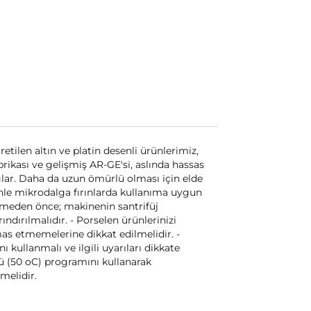
retilen altın ve platin desenli ürünlerimiz,
rikası ve gelişmiş AR-GE'si, aslında hassas
ğlar. Daha da uzun ömürlü olması için elde
enle mikrodalga fırınlarda kullanıma uygun
tirmeden önce; makinenin santrifüj
ndırılmalıdır. - Porselen ürünlerinizi
mas etmemelerine dikkat edilmelidir. -
 kullanmalı ve ilgili uyarıları dikkate
gü (50 oC) programını kullanarak
melidir.