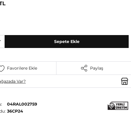
TL
Sepete Ekle
Favorilere Ekle
Paylaş
ğazada Var?
:
04RAL002759
du:
36CP24