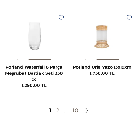
Porland Waterfall 6 Parça
Porland Urla Vazo 13x19xm
Meşrubat Bardak Seti 350
1.750,00 TL
cc
1.290,00 TL
1
2
...
10