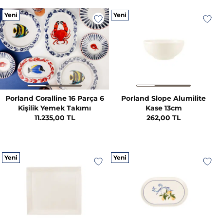
Yeni
Yeni
Porland Coralline 16 Parça 6
Porland Slope Alumilite
Kişilik Yemek Takımı
Kase 13cm
11.235,00 TL
262,00 TL
Yeni
Yeni