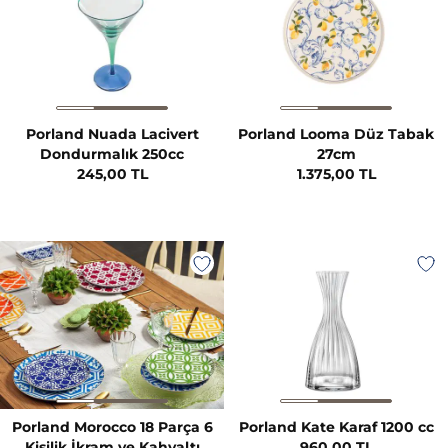
Porland Nuada Lacivert
Porland Looma Düz Tabak
Dondurmalık 250cc
27cm
245,00 TL
1.375,00 TL
Porland Morocco 18 Parça 6
Porland Kate Karaf 1200 cc
Kişilik İkram ve Kahvaltı
960,00 TL