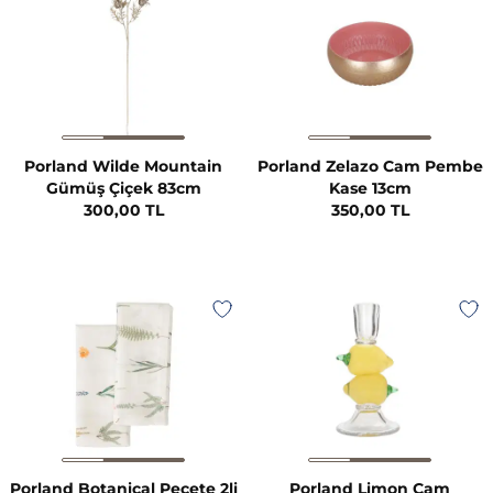
Porland Wilde Mountain
Porland Zelazo Cam Pembe
Gümüş Çiçek 83cm
Kase 13cm
300,00 TL
350,00 TL
Porland Botanical Peçete 2li
Porland Limon Cam