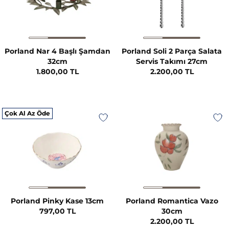
Porland Nar 4 Başlı Şamdan
Porland Soli 2 Parça Salata
32cm
Servis Takımı 27cm
1.800,00 TL
2.200,00 TL
Çok Al Az Öde
Porland Pinky Kase 13cm
Porland Romantica Vazo
797,00 TL
30cm
2.200,00 TL