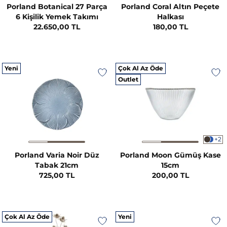
Porland Botanical 27 Parça
Porland Coral Altın Peçete
6 Kişilik Yemek Takımı
Halkası
22.650,00 TL
180,00 TL
Yeni
Çok Al Az Öde
Outlet
+2
Porland Varia Noir Düz
Porland Moon Gümüş Kase
Tabak 21cm
15cm
725,00 TL
200,00 TL
Çok Al Az Öde
Yeni