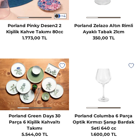
+4
Porland Pinky Desen2 2
Porland Zelazo Altın Rimli
Kişilik Kahve Takımı 80cc
Ayaklı Tabak 21cm
1.773,00 TL
350,00 TL
Porland Green Days 30
Porland Columba 6 Parça
Parça 6 Kişilik Kahvaltı
Optik Kırmızı Şarap Bardak
Takımı
Seti 640 cc
5.544,00 TL
1.600,00 TL