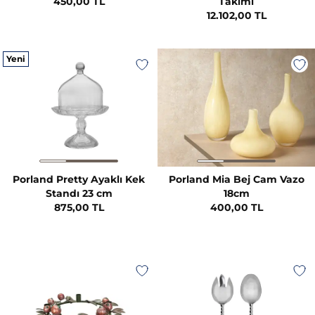
450,00 TL
Takımı
12.102,00 TL
Yeni
Porland Pretty Ayaklı Kek
Porland Mia Bej Cam Vazo
Standı 23 cm
18cm
875,00 TL
400,00 TL