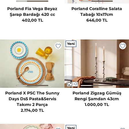
Porland Fia Vega Beyaz
Porland Coralline Salata
Şarap Bardağı 420 cc
Tabağı 10x17cm
402,00 TL
646,00 TL
Yeni
+2
Porland X PSC The Sunny
Porland Zigzag Gümüş
Days Ds5 Pasta&Servis
Rengi Şamdan 43cm
Takımı 2 Parça
1.000,00 TL
2.174,00 TL
Yeni