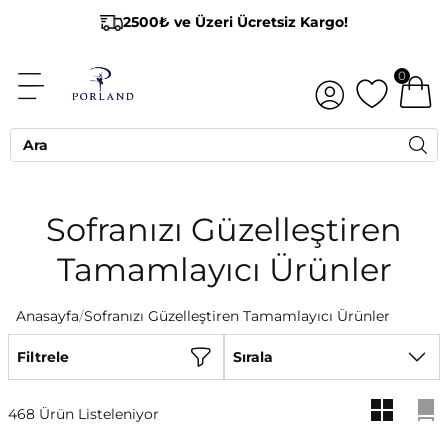
2500₺ ve Üzeri Ücretsiz Kargo!
0
Sofranızı Güzelleştiren
Tamamlayıcı Ürünler
Anasayfa
/
Sofranızı Güzelleştiren Tamamlayıcı Ürünler
Filtrele
Sırala
468 Ürün Listeleniyor