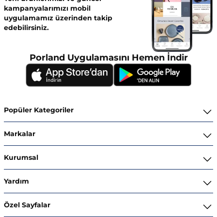
kampanyalarımızı mobil
uygulamamız üzerinden takip
edebilirsiniz.
Porland Uygulamasını Hemen İndir
Popüler Kategoriler
Yemek Takımları
Markalar
Kahvaltı ve İkram Takımları
Porland
Kurumsal
Kahve ve Çay Gereçleri
Superior Bone Porcelain
Hakkımızda
Yardım
Tencere ve Tava Takımları
Ghidini Italy
İnsan Kaynakları
Bize Ulaşın
Özel Sayfalar
Kaseler
Stoneware
Kataloglar