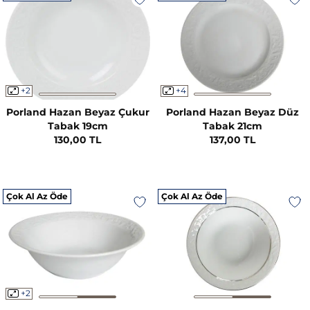
+2
+4
Porland Hazan Beyaz Çukur
Porland Hazan Beyaz Düz
Tabak 19cm
Tabak 21cm
130,00 TL
137,00 TL
Çok Al Az Öde
Çok Al Az Öde
+2