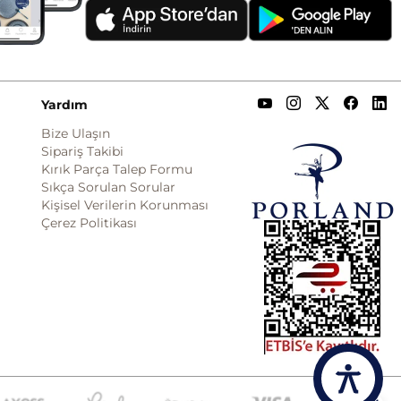
Yardım
Bize Ulaşın
Sipariş Takibi
Kırık Parça Talep Formu
Sıkça Sorulan Sorular
Kişisel Verilerin Korunması
Çerez Politikası