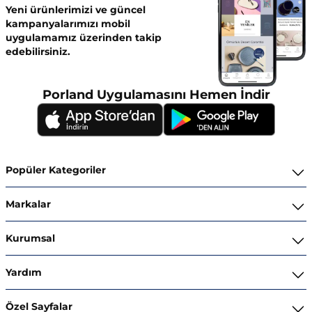
Yeni ürünlerimizi ve güncel
kampanyalarımızı mobil
uygulamamız üzerinden takip
edebilirsiniz.
Porland Uygulamasını Hemen İndir
Popüler Kategoriler
Yemek Takımları
Markalar
Kahvaltı ve İkram Takımları
Porland
Kurumsal
Kahve ve Çay Gereçleri
Superior Bone Porcelain
Hakkımızda
Yardım
Tencere ve Tava Takımları
Ghidini Italy
İnsan Kaynakları
Bize Ulaşın
Özel Sayfalar