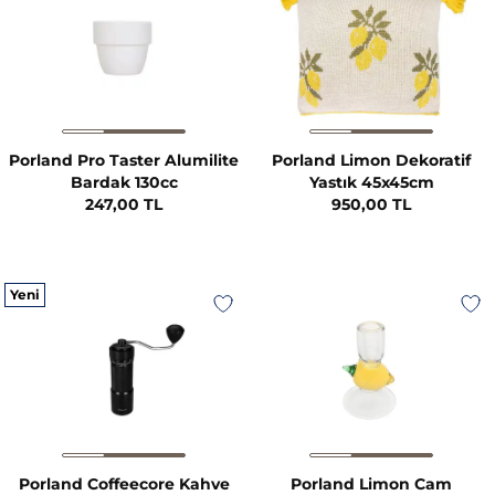
Porland Pro Taster Alumilite
Porland Limon Dekoratif
Bardak 130cc
Yastık 45x45cm
247,00 TL
950,00 TL
Yeni
Porland Coffeecore Kahve
Porland Limon Cam