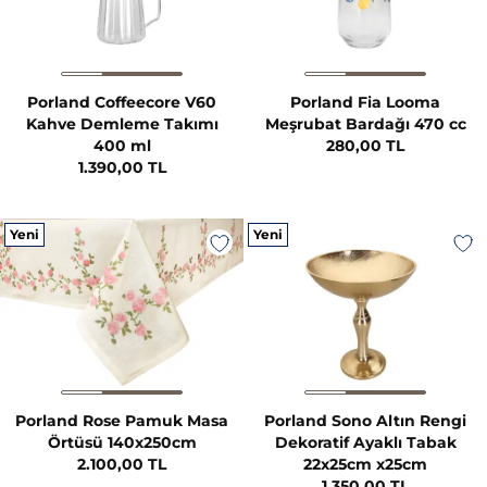
Porland Coffeecore V60
Porland Fia Looma
Kahve Demleme Takımı
Meşrubat Bardağı 470 cc
400 ml
280,00 TL
1.390,00 TL
Yeni
Yeni
Porland Rose Pamuk Masa
Porland Sono Altın Rengi
Örtüsü 140x250cm
Dekoratif Ayaklı Tabak
2.100,00 TL
22x25cm x25cm
1.350,00 TL