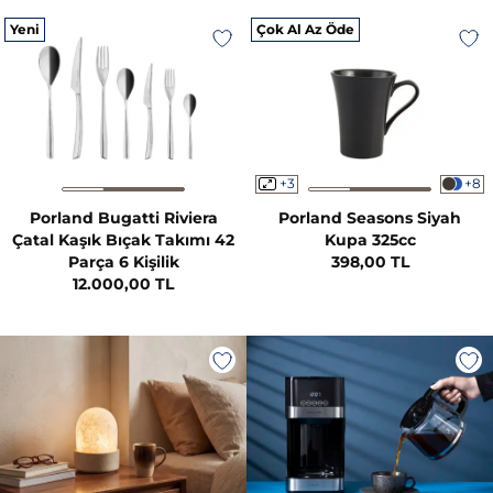
Yeni
Çok Al Az Öde
+3
+8
Porland Bugatti Riviera
Porland Seasons Siyah
Çatal Kaşık Bıçak Takımı 42
Kupa 325cc
Parça 6 Kişilik
398,00 TL
12.000,00 TL