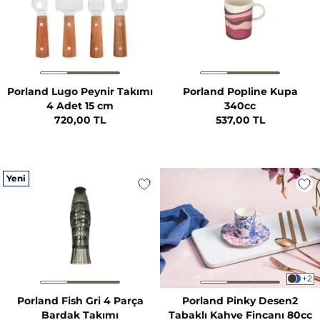
Porland Lugo Peynir Takımı
Porland Popline Kupa
4 Adet 15 cm
340cc
720,00 TL
537,00 TL
Yeni
+2
Porland Fish Gri 4 Parça
Porland Pinky Desen2
Bardak Takımı
Tabaklı Kahve Fincanı 80cc