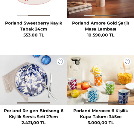
Porland Sweetberry Kayık
Porland Amore Gold Şarjlı
Tabak 24cm
Masa Lambası
553,00 TL
10.590,00 TL
Porland Re-gen Birdsong 6
Porland Morocco 6 Kişilik
Kişilik Servis Seti 27cm
Kupa Takımı 345cc
2.421,00 TL
3.000,00 TL