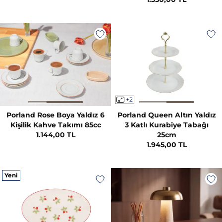
+2
Porland Rose Boya Yaldız 6
Porland Queen Altın Yaldız
Kişilik Kahve Takımı 85cc
3 Katlı Kurabiye Tabağı
1.144,00 TL
25cm
1.945,00 TL
Yeni