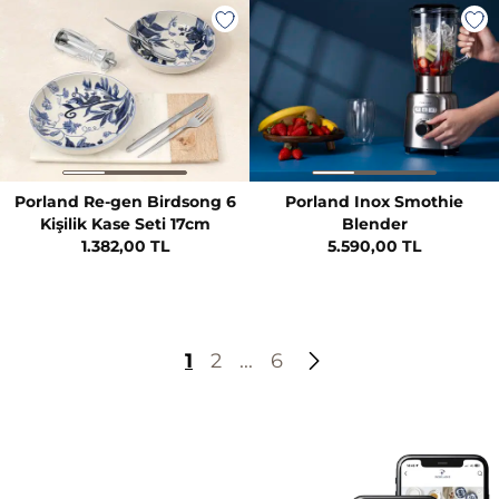
Porland Re-gen Birdsong 6
Porland Inox Smothie
Kişilik Kase Seti 17cm
Blender
1.382,00 TL
5.590,00 TL
1
2
...
6